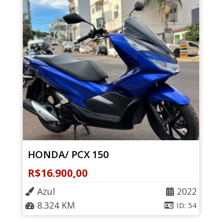
HONDA/ PCX 150
R$
16.900,00
Azul
2022
8.324 KM
ID: 54