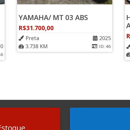
YAMAHA/ MT 03 ABS
R$
31.700,00
Preta
2025
20
3.738 KM
ID: 46
86
Estoque