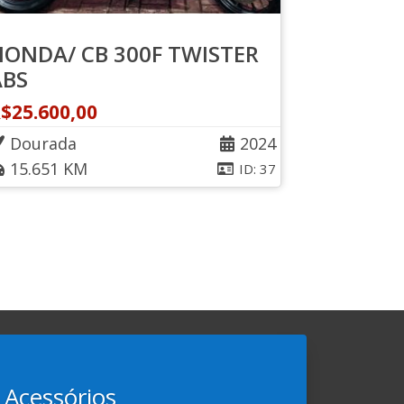
HONDA/ CB 300F TWISTER
ABS
R$
25.600,00
Dourada
2024
15.651 KM
ID: 37
Acessórios