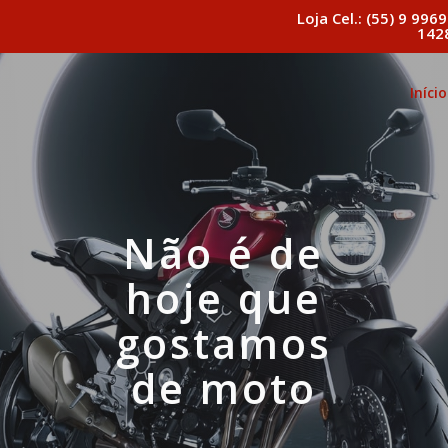
Loja Cel.: (55) 9 9969
142
Início
Não é de
hoje que
gostamos
de moto