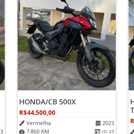
HONDA/CB 500X
R$
44.500,00
Vermelha
2023
23
7.860 KM
ID: 35