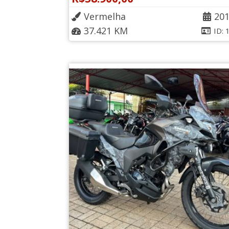
Vermelha
20
37.421 KM
ID: 