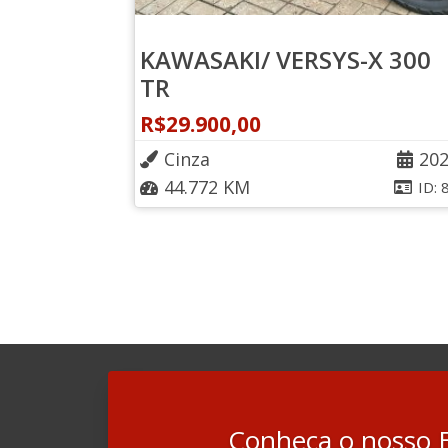
KAWASAKI/ VERSYS-X 300
TR
R$
29.900,00
Cinza
20
44.772 KM
ID: 
Conheça o nosso 