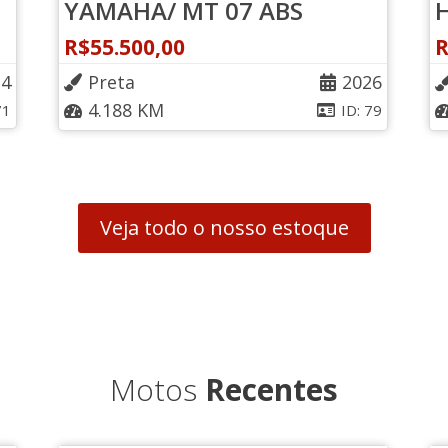
YAMAHA/ MT 07 ABS
R$
55.500,00
24
Preta
2026
4.188 KM
71
ID: 79
Veja todo o nosso estoque
Motos
Recentes