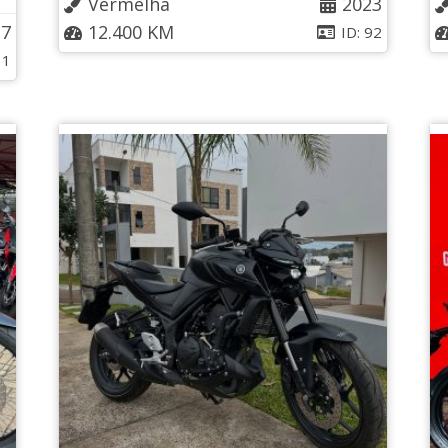
Vermelha
2023
17
12.400 KM
ID: 92
11