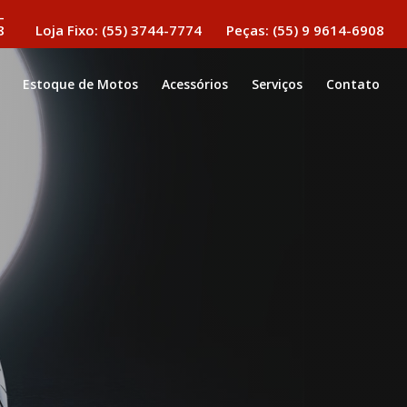
-
8
Loja Fixo: (55) 3744-7774
Peças: (55) 9 9614-6908
Estoque de Motos
Acessórios
Serviços
Contato