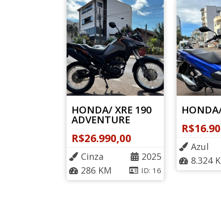
HONDA/ XRE 190
HONDA/
ADVENTURE
R$
16.90
R$
26.990,00
Azul
Cinza
2025
8.324 
286 KM
ID: 16