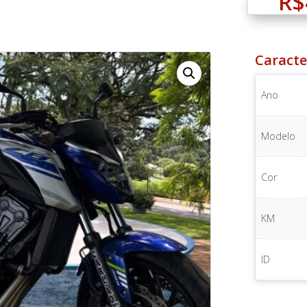
R$
Caracte
Ano
Modelo
Cor
KM
ID