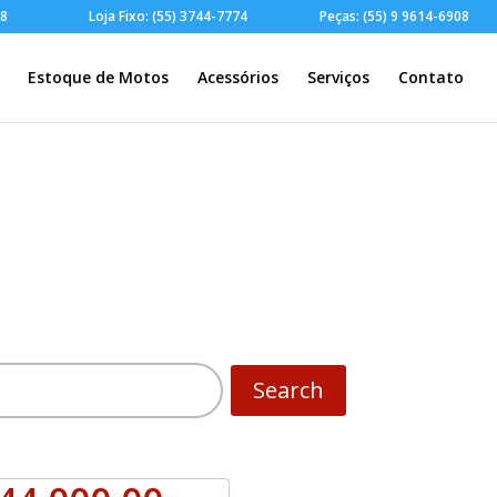
28
Loja Fixo: (55) 3744-7774
Peças: (55) 9 9614-6908
Estoque de Motos
Acessórios
Serviços
Contato
Search