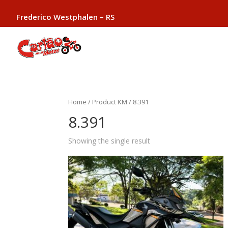
Frederico Westphalen – RS
Home
/ Product KM / 8.391
8.391
Showing the single result