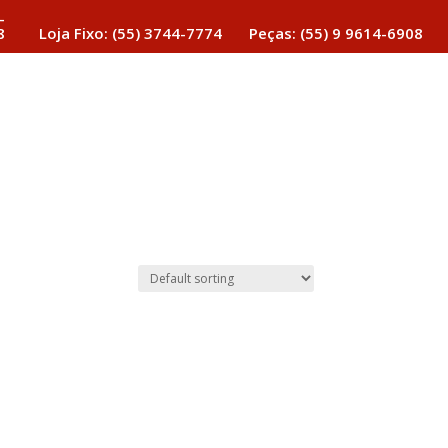
-
8
Loja Fixo: (55) 3744-7774
Peças: (55) 9 9614-6908
Estoque de Motos
Acessórios
Serviços
Contato