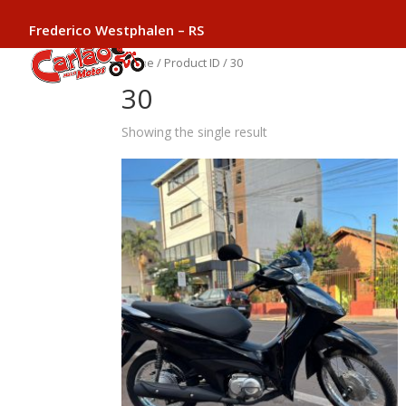
Frederico Westphalen – RS
Home
/ Product ID / 30
30
Showing the single result