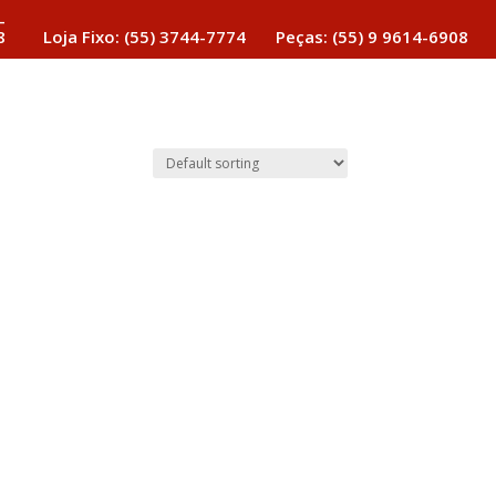
-
8
Loja Fixo: (55) 3744-7774
Peças: (55) 9 9614-6908
Estoque de Motos
Acessórios
Serviços
Contato