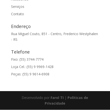
Serviços
Contato
Endereço
Rua Miguel Couto, 851 - Centro, Frederico Westphalen
- RS
Telefone
Fixo: (55) 3744-7774
Loja Cel.: (55) 9 9969-1428
Peças: (55) 9 9614-6908
Desenvolvido por
Farol TI
|
Políticas de
Privacidade