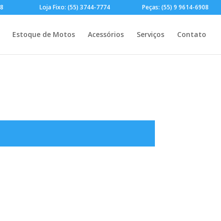
28
Loja Fixo: (55) 3744-7774
Peças: (55) 9 9614-6908
Estoque de Motos
Acessórios
Serviços
Contato