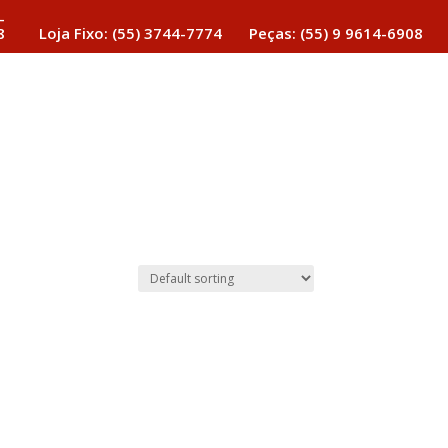
-
8
Loja Fixo: (55) 3744-7774
Peças: (55) 9 9614-6908
Estoque de Motos
Acessórios
Serviços
Contato