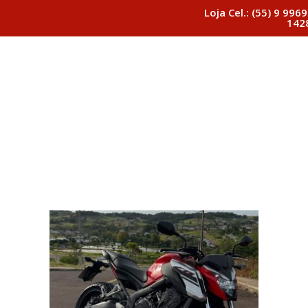
Loja Cel.: (55) 9 9969
142
Início