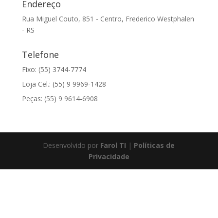
Endereço
Rua Miguel Couto, 851 - Centro, Frederico Westphalen
- RS
Telefone
Fixo: (55) 3744-7774
Loja Cel.: (55) 9 9969-1428
Peças: (55) 9 9614-6908
Desenvolvido por
Farol TI
|
Políticas de
Privacidade